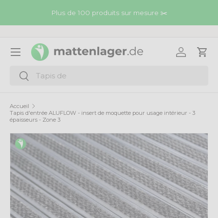
Plus de 100 produits sur mesure ✂️
Aller au contenu
Menu
Se connec
Pani
Recherche
Rechercher
Accueil
Tapis d'entrée ALUFLOW - insert de moquette pour usage intérieur - 3
épaisseurs - Zone 3
L’image 1 est maintenant disponible dans la vue de galer
Passer aux informations produits