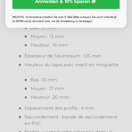
Anmelden & 10% Sparen 🎁
en aluminium sur mesure :
WICHTIG: Im Anschluss erhalten Sie eine E-Mail (Bitte schauen Sie auch unbedingt
Hauteur de l'aluminium :
im SPAM nach) mit einem Link, um die Anmeldung zu bestätigen.
Bas : 8 mm
Moyen : 13 mm
Hauteur : 16 mm
Épaisseur de l'aluminium : 1,15 mm
Hauteur du tapis avec insert en moquette
:
Bas : 12 mm
Moyen : 17 mm
Hauteur : 20 mm
Espacement des profils : 4 mm
Raccordement : bande de raccordement
en PVC
Profilé : La moquette est logée dans un