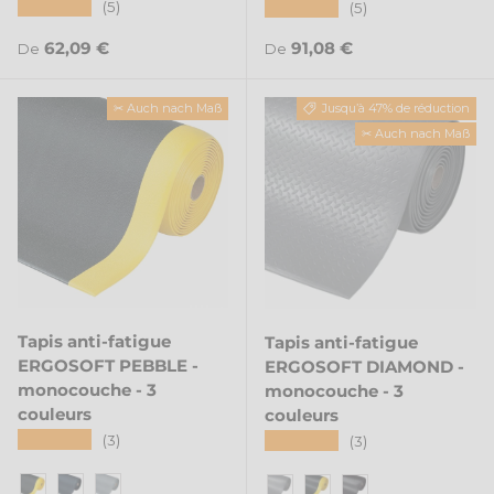
★★★★★
★★★★★
(5)
(5)
Prix habituel
Prix habituel
62,09 €
91,08 €
De
De
✂ Auch nach Maß
Jusqu’à 47% de réduction
✂ Auch nach Maß
Tapis anti-fatigue
Tapis anti-fatigue
ERGOSOFT PEBBLE -
ERGOSOFT DIAMOND -
monocouche - 3
monocouche - 3
couleurs
couleurs
★★★★★
★★★★★
(3)
(3)