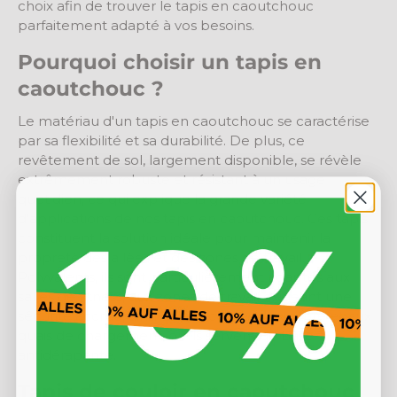
choix afin de trouver le tapis en caoutchouc
parfaitement adapté à vos besoins.
Pourquoi choisir un tapis en
caoutchouc ?
Le matériau d'un tapis en caoutchouc se caractérise
par sa flexibilité et sa durabilité. De plus, ce
revêtement de sol, largement disponible, se révèle
extrêmement robuste et résistant à un usage
quotidien, ce qui explique la grande variété
d'applications de nos tapis en caoutchouc. Ces tapis
constituent la solution idéale pour maintenir la
propreté des allées et des zones de travail.
Polyvalents, ils sont particulièrement adaptés aux
salles de fitness, aux zones de travail exigeant une
sécurité accrue, ainsi qu'aux coffres de voiture et aux
quais de chargement, où ils servent de base
antidérapante.
Tapis de couloir en caoutchouc