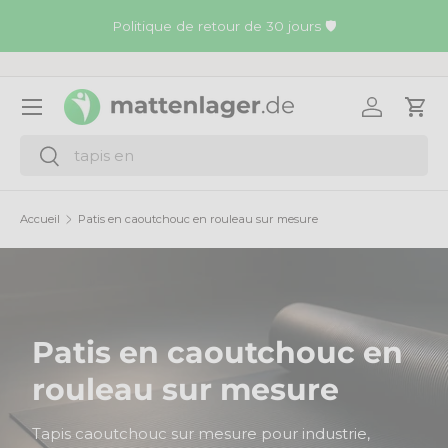
Li
Politique de retour de 30 jours 🛡️
Aller au contenu
Menu
Se connec
Pani
Recherche
Rechercher
Accueil
Patis en caoutchouc en rouleau sur mesure
Patis en caoutchouc en
rouleau sur mesure
Tapis caoutchouc sur mesure pour industrie,