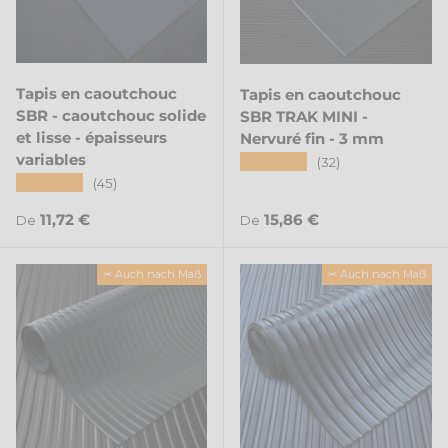
Tapis en caoutchouc
Tapis en caoutchouc
SBR - caoutchouc solide
SBR TRAK MINI -
et lisse - épaisseurs
Nervuré fin - 3 mm
variables
★★★★★
(32)
★★★★★
(45)
Prix habituel
Prix habituel
11,72 €
15,86 €
De
De
✂ Auch nach Maß
✂ Auch nach Maß