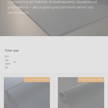
commerce et habitat. Antidérapants, durables et
polyvalents – découpés précisément selon vos
dimensions.
Trier par
En
ve
det
te
✂ Auch nach Maß
✂ Auch nach Maß