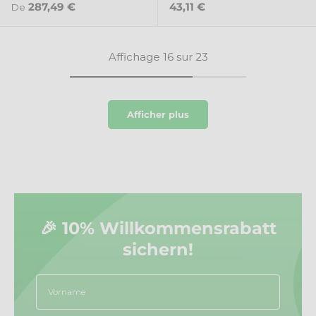
Prix habituel
Prix habituel
287,49 €
43,11 €
De
Affichage 16 sur 23
Afficher plus
🎉 10% Willkommensrabatt
sichern!
Vorname