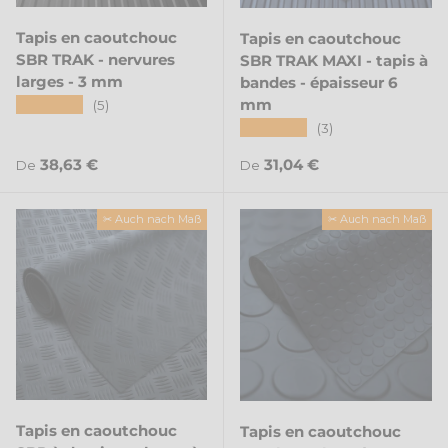
Tapis en caoutchouc
Tapis en caoutchouc
SBR TRAK - nervures
SBR TRAK MAXI - tapis à
larges - 3 mm
bandes - épaisseur 6
mm
★★★★★
(5)
★★★★★
(3)
Prix habituel
Prix habituel
38,63 €
31,04 €
De
De
✂ Auch nach Maß
✂ Auch nach Maß
Tapis en caoutchouc
Tapis en caoutchouc