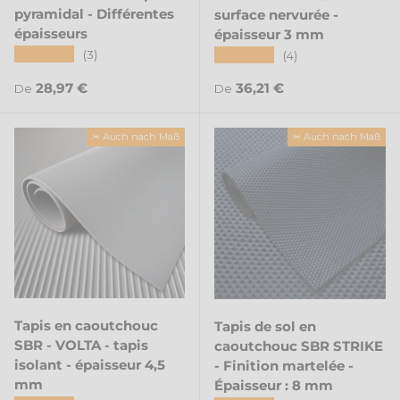
pyramidal - Différentes
surface nervurée -
épaisseurs
épaisseur 3 mm
★★★★★
★★★★★
(3)
(4)
Prix habituel
Prix habituel
28,97 €
36,21 €
De
De
✂ Auch nach Maß
✂ Auch nach Maß
Tapis en caoutchouc
Tapis de sol en
SBR - VOLTA - tapis
caoutchouc SBR STRIKE
isolant - épaisseur 4,5
- Finition martelée -
mm
Épaisseur : 8 mm