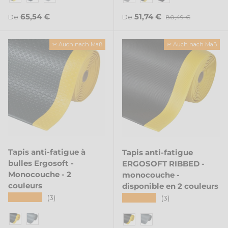
Noir/Jaune
Noir
Gris
Gris
Noir/Jaune
Noir
Prix habituel
Prix soldé
Prix habituel
65,54 €
51,74 €
De
De
80,49 €
✂ Auch nach Maß
✂ Auch nach Maß
Tapis anti-fatigue à
Tapis anti-fatigue
bulles Ergosoft -
ERGOSOFT RIBBED -
Monocouche - 2
monocouche -
couleurs
disponible en 2 couleurs
★★★★★
★★★★★
(3)
(3)