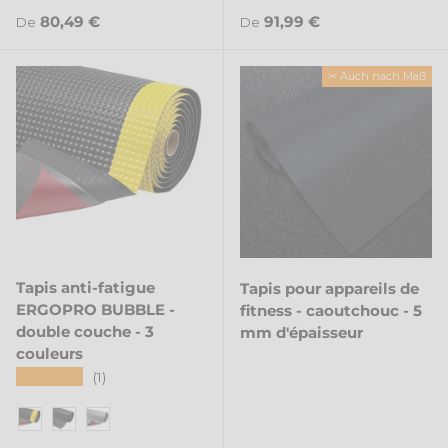
Noir/Jaune
Gris
Noir/Jaune
Gris
Prix habituel
Prix habituel
80,49 €
91,99 €
De
De
✂ Auch nach Maß
Tapis anti-fatigue
Tapis pour appareils de
ERGOPRO BUBBLE -
fitness - caoutchouc - 5
double couche - 3
mm d'épaisseur
couleurs
★★★★★
(1)
Noir/Jaune
Noir
Gris