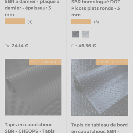
SBR à damier - plaque à
SBR homologué DOT -
damier - épaisseur 3
Picots plats ronds - 3
mm
mm
★★★★★
★★★★★
(4)
(6)
Noir
Gris
Prix habituel
Prix habituel
24,14 €
46,36 €
De
De
✂ Auch nach Maß
✂ Auch nach Maß
Tapis en caoutchouc
Tapis de tableau de bord
SBR - CHEOPS - Tapis
en caoutchouc SBR -