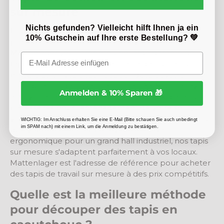
sur mesure
Nichts gefunden? Vielleicht hilft Ihnen ja ein
Pour les revêtements de sol en caoutchouc, la
10% Gutschein auf Ihre erste Bestellung? 💚
précision des dimensions est souvent primordiale.
Mattenlager vous propose une large gamme de
Email
tapis en caoutchouc pouvant être découpés sur
mesure selon vos besoins spécifiques et votre
configuration de travail personnalisée.
Vous recevez
Anmelden & 10% Sparen 🎁
ainsi votre tapis d'atelier exactement aux dimensions
nécessaires pour l'aménagement de votre sol. Que
vous souhaitiez équiper un petit atelier à domicile ou
WICHTIG: Im Anschluss erhalten Sie eine E-Mail (Bitte schauen Sie auch unbedingt
im SPAM nach) mit einem Link, um die Anmeldung zu bestätigen.
que vous recherchiez un revêtement de sol
ergonomique pour un grand hall industriel, nos tapis
sur mesure s'adaptent parfaitement à vos locaux.
Mattenlager est l'adresse de référence pour acheter
des tapis de travail sur mesure à des prix compétitifs.
Quelle est la meilleure méthode
pour découper des tapis en